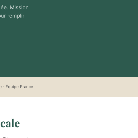
hée. Mission
ur remplir
e · Équipe France
ocale