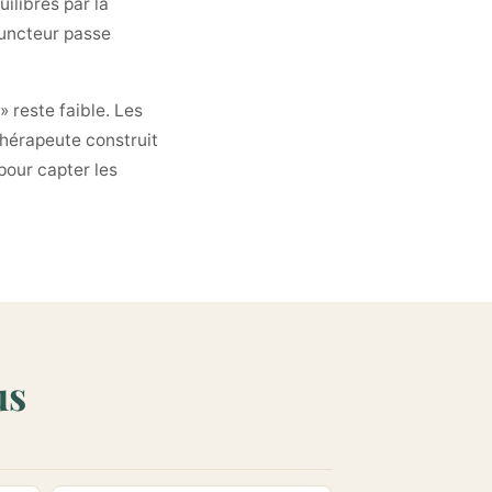
ilibres par la
puncteur passe
» reste faible. Les
Thérapeute construit
pour capter les
us