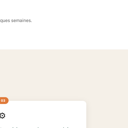
elques semaines.
⚙️