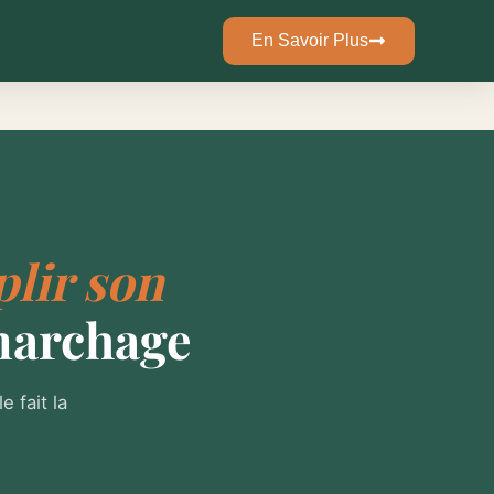
En Savoir Plus
lir son
marchage
 fait la