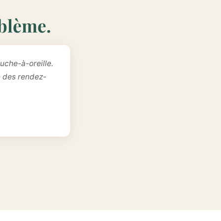
oblème.
uche-à-oreille.
e des rendez-