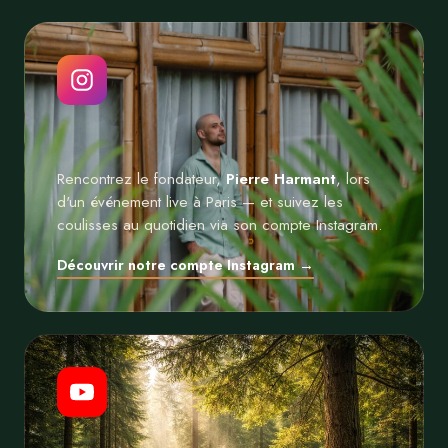
Rencontrez le fondateur,
Pierre Harmant
, lors
d'un événement live à Paris — et suivez les
coulisses au quotidien via son compte Instagram.
Découvrir notre compte Instagram →