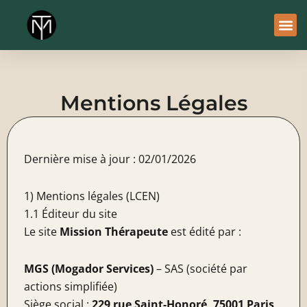
Aller
au
contenu
À Pro
Le Ser
Mentions Légales
Dernière mise à jour : 02/01/2026
1) Mentions légales (LCEN)
1.1 Éditeur du site
Le site
Mission Thérapeute
est édité par :
MGS (Mogador Services)
– SAS (société par
actions simplifiée)
Siège social :
229 rue Saint-Honoré, 75001 Paris,