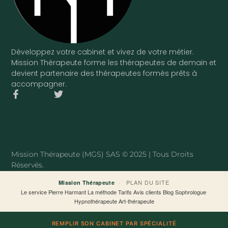
Développez votre cabinet et vivez de votre métier.
Mission Thérapeute forme les thérapeutes de demain et
devient partenaire des thérapeutes formés prêts à
accompagner.
F
T
a
w
c
i
e
t
b
t
o
e
o
r
Mission Thérapeute (MGS) SAS © 2025 | Tous Droits
k
Réservés.
-
f
·
PLAN DU SITE
Mission Thérapeute
Le service
·
Pierre Harmant
·
La méthode
·
Tarifs
·
Avis clients
·
Blog
·
Sophrologue
·
Hypnothérapeute
·
Art-thérapeute
REMPLIR SON CABINET PAR SPÉCIALITÉ