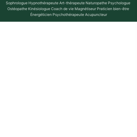
Sophrologue
·
Hypnothérapeute
·
Art-thérapeute
·
Naturopathe
·
Psychologue
·
Ostéopathe
·
Kinésiologue
·
Coach de vie
·
Magnétiseur
·
Praticien bien-être
·
Énergéticien
·
Psychothérapeute
·
Acupuncteur