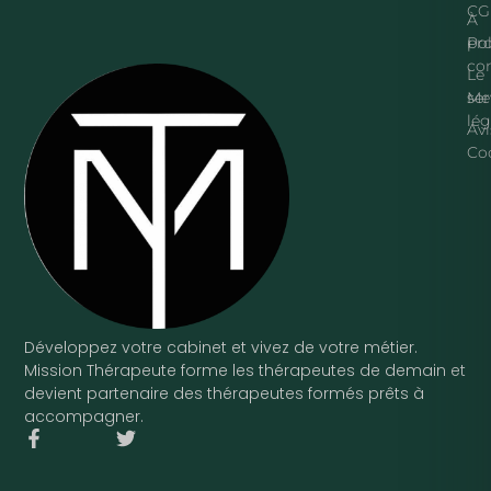
CG
À
pr
Pol
con
Le
ser
Me
lég
Avi
Co
Développez votre cabinet et vivez de votre métier.
Mission Thérapeute forme les thérapeutes de demain et
devient partenaire des thérapeutes formés prêts à
accompagner.
F
T
a
w
c
i