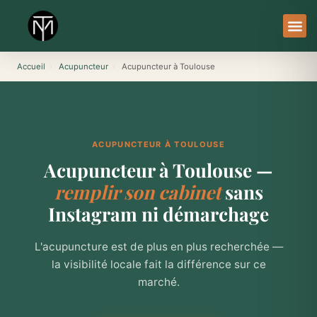
Aller
au
contenu
À Pro
Le Ser
Accueil
›
Acupuncteur
›
Acupuncteur à Toulouse
ACUPUNCTEUR À TOULOUSE
Acupuncteur à Toulouse —
remplir son cabinet
sans
Instagram ni démarchage
L'acupuncture est de plus en plus recherchée —
la visibilité locale fait la différence sur ce
marché.