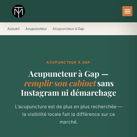
Aller
au
contenu
À Pro
Le Ser
Accueil
›
Acupuncteur
›
Acupuncteur à Gap
ACUPUNCTEUR À GAP
Acupuncteur à Gap —
remplir son cabinet
sans
Instagram ni démarchage
L'acupuncture est de plus en plus recherchée —
la visibilité locale fait la différence sur ce
marché.