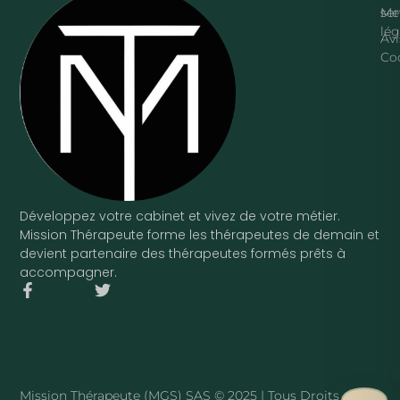
ser
Me
lég
Avi
Co
Développez votre cabinet et vivez de votre métier.
Mission Thérapeute forme les thérapeutes de demain et
devient partenaire des thérapeutes formés prêts à
accompagner.
F
T
a
w
c
i
e
t
b
t
o
e
o
r
Mission Thérapeute (MGS) SAS © 2025 | Tous Droits