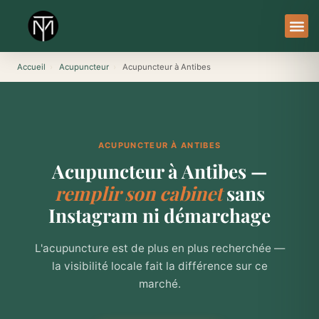
Aller
au
contenu
À Pro
Le Ser
Accueil
›
Acupuncteur
›
Acupuncteur à Antibes
ACUPUNCTEUR À ANTIBES
Acupuncteur à Antibes —
remplir son cabinet
sans
Instagram ni démarchage
L'acupuncture est de plus en plus recherchée —
la visibilité locale fait la différence sur ce
marché.