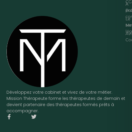
CG
À
pr
Pol
con
Le
ser
Me
lég
Avi
Co
Développez votre cabinet et vivez de votre métier.
Mission Thérapeute forme les thérapeutes de demain et
devient partenaire des thérapeutes formés prêts à
accompagner.
F
T
a
w
c
i