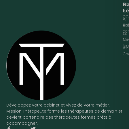
Na
P
Lé
Acc
CG
À
pr
Pol
con
Le
ser
Me
lég
Avi
Co
Développez votre cabinet et vivez de votre métier.
Mission Thérapeute forme les thérapeutes de demain et
devient partenaire des thérapeutes formés prêts à
accompagner.
F
T