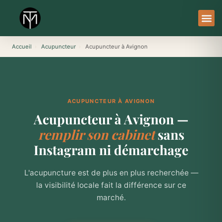
Aller
au
contenu
À Pro
Le Ser
Accueil
›
Acupuncteur
›
Acupuncteur à Avignon
ACUPUNCTEUR À AVIGNON
Acupuncteur à Avignon —
remplir son cabinet
sans
Instagram ni démarchage
L'acupuncture est de plus en plus recherchée —
la visibilité locale fait la différence sur ce
marché.