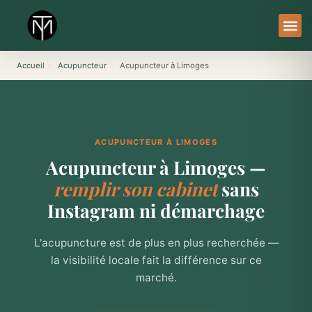
Aller
au
contenu
À Pro
Le Ser
Accueil
›
Acupuncteur
›
Acupuncteur à Limoges
ACUPUNCTEUR À LIMOGES
Acupuncteur à Limoges —
remplir son cabinet
sans
Instagram ni démarchage
L'acupuncture est de plus en plus recherchée —
la visibilité locale fait la différence sur ce
marché.