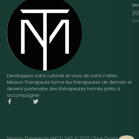
ser
Me
lég
Avi
Co
Développez votre cabinet et vivez de votre métier.
Mission Thérapeute forme les thérapeutes de demain et
devient partenaire des thérapeutes formés prêts à
accompagner.
F
T
a
w
c
i
e
t
b
t
o
e
o
r
Mission Thérapeute (MGS) SAS © 2025 | Tous Droits