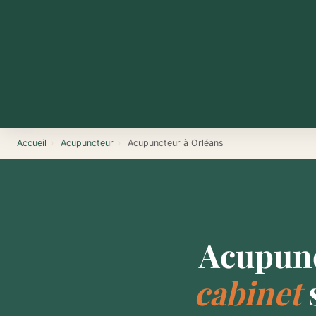
Accueil
›
Acupuncteur
›
Acupuncteur à Orléans
Acupunc
cabinet