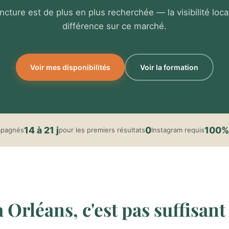
ncture est de plus en plus recherchée — la visibilité locale
différence sur ce marché.
Voir mes disponibilités
Voir la formation
14 à 21 j
0
100%
mpagnés
pour les premiers résultats
Instagram requis
Orléans, c'est pas suffisant 