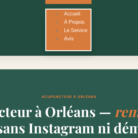
Accueil
À Propos
Le Service
Avis
ACUPUNCTEUR À ORLÉANS
teur à Orléans —
rem
sans Instagram ni dé