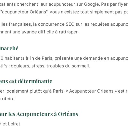
atients cherchent leur acupuncteur sur Google. Pas par flyers
t "acupuncteur Orléans", vous n'existez tout simplement pas p
illes françaises, la concurrence SEO sur les requêtes acupunc
nnent une avance difficile à rattraper.
u marché
00 habitants à 1h de Paris, présente une demande en acupunct
ifs : douleurs, stress, troubles du sommeil.
léans est déterminante
r localement plutôt qu'à Paris. « Acupuncteur Orléans » est 
ritoire.
our les Acupuncteurs à Orléans
 et Loiret