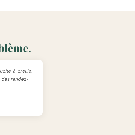
oblème.
uche-à-oreille.
e des rendez-