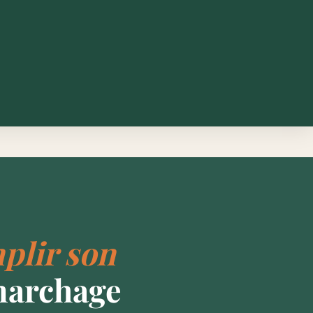
plir son
marchage