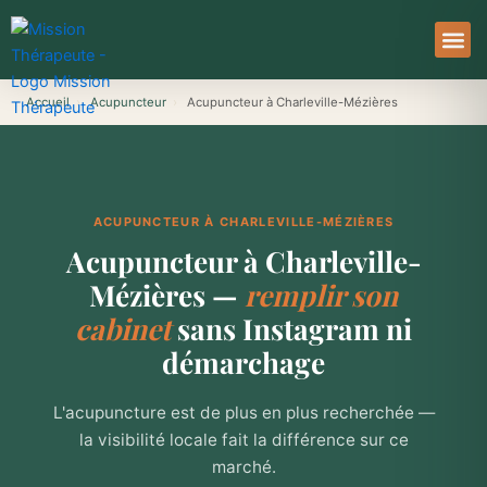
Aller
au
contenu
À Pro
Le Ser
Accueil
›
Acupuncteur
›
Acupuncteur à Charleville-Mézières
ACUPUNCTEUR À CHARLEVILLE-MÉZIÈRES
Acupuncteur à Charleville-
Mézières —
remplir son
cabinet
sans Instagram ni
démarchage
L'acupuncture est de plus en plus recherchée —
la visibilité locale fait la différence sur ce
marché.