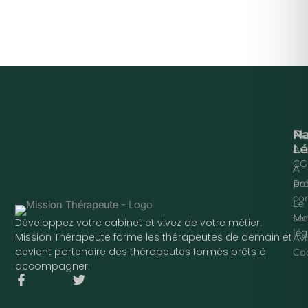
Na
P
Lé
Acc
CG
À
pr
Pol
con
Le
ser
Me
Développez votre cabinet et vivez de votre métier.
lég
Mission Thérapeute forme les thérapeutes de demain et
Avi
devient partenaire des thérapeutes formés prêts à
Co
accompagner.
F
T
a
w
c
i