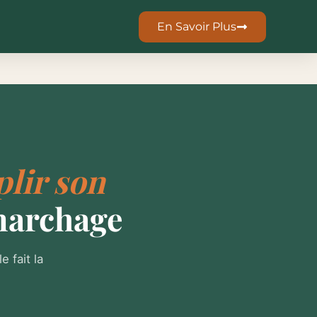
En Savoir Plus
lir son
marchage
 fait la