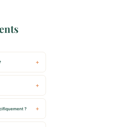
ents
?
cifiquement ?