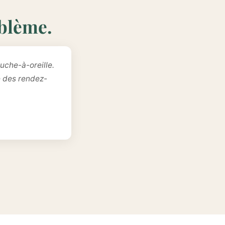
oblème.
uche-à-oreille.
e des rendez-