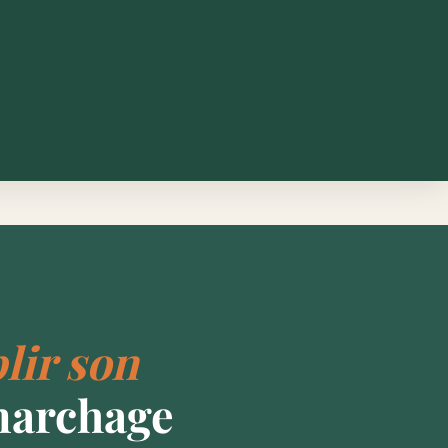
lir son
marchage