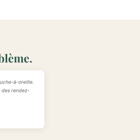
oblème.
uche-à-oreille.
e des rendez-