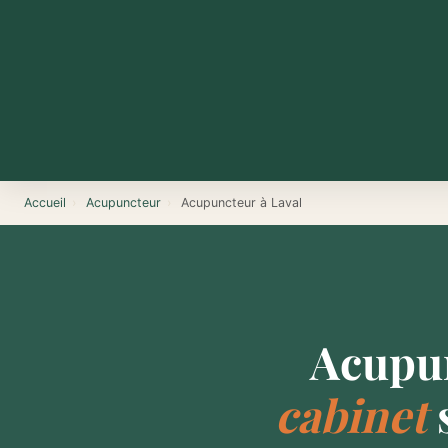
Accueil
›
Acupuncteur
›
Acupuncteur à Laval
Acupun
cabinet