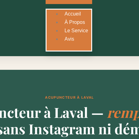
Accueil
À Propos
Le Service
Avis
ACUPUNCTEUR À LAVAL
cteur à Laval —
remp
sans Instagram ni dé