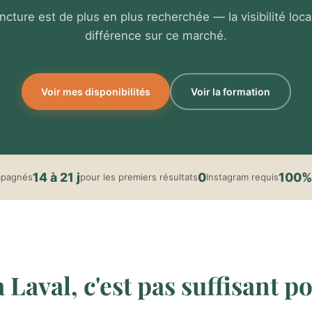
ncture est de plus en plus recherchée — la visibilité locale
différence sur ce marché.
Voir mes disponibilités
Voir la formation
14 à 21 j
0
100%
mpagnés
pour les premiers résultats
Instagram requis
Laval, c'est pas suffisant po