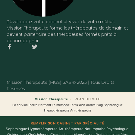
Développez votre cabinet et vivez de votre métier.
Mission Thérapeute forme les thérapeutes de demain et
devient partenaire des thérapeutes formés prêts à
accompagner.
F
T
a
w
c
i
e
t
b
t
o
e
o
r
Mission Thérapeute (MGS) SAS © 2025 | Tous Droits
k
Réservés.
-
f
·
PLAN DU SITE
Mission Thérapeute
Le service
·
Pierre Harmant
·
La méthode
·
Tarifs
·
Avis clients
·
Blog
·
Sophrologue
·
Hypnothérapeute
·
Art-thérapeute
REMPLIR SON CABINET PAR SPÉCIALITÉ
Sophrologue
·
Hypnothérapeute
·
Art-thérapeute
·
Naturopathe
·
Psychologue
·
Ostéopathe
·
Kinésiologue
·
Coach de vie
·
Magnétiseur
·
Praticien bien-être
·