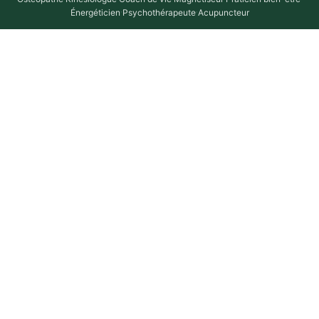
Énergéticien
·
Psychothérapeute
·
Acupuncteur