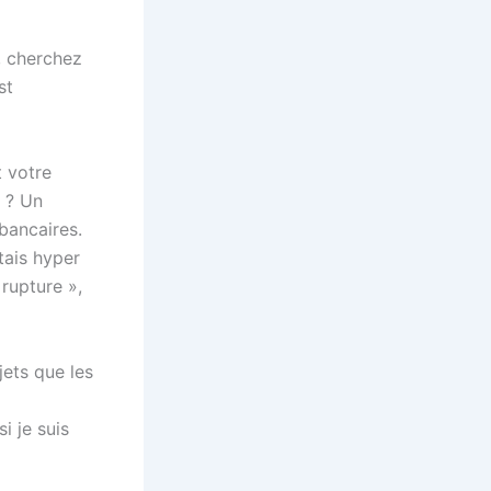
, cherchez
st
t votre
l ? Un
bancaires.
tais hyper
rupture »,
ets que les
i je suis