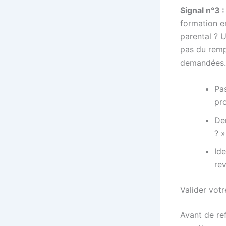
Signal n°3 :
formation e
parental ? 
pas du remp
demandées.
Pa
pr
Dem
? »
Ide
re
Valider vot
Avant de re