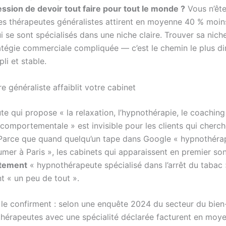
ession de devoir tout faire pour tout le monde ?
Vous n’ête
les thérapeutes généralistes attirent en moyenne 40 % moins
 se sont spécialisés dans une niche claire. Trouver sa niche
atégie commerciale compliquée — c’est le chemin le plus di
li et stable.
e généraliste affaiblit votre cabinet
e qui propose « la relaxation, l’hypnothérapie, le coaching
comportementale » est invisible pour les clients qui cherch
Parce que quand quelqu’un tape dans Google « hypnothéra
umer à Paris », les cabinets qui apparaissent en premier so
tement
« hypnothérapeute spécialisé dans l’arrêt du tabac
t « un peu de tout ».
s le confirment : selon une enquête 2024 du secteur du bien
 thérapeutes avec une spécialité déclarée facturent en mo