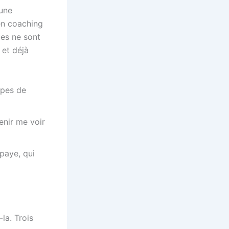
une
en coaching
ues ne sont
 et déjà
ypes de
enir me voir
 paye, qui
la. Trois