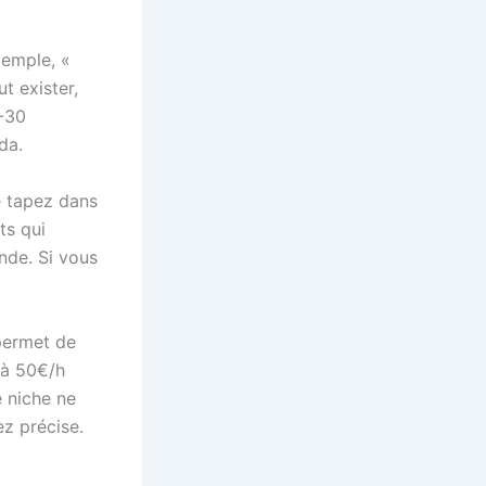
xemple, «
t exister,
5-30
da.
e tapez dans
ts qui
nde. Si vous
permet de
 à 50€/h
e niche ne
ez précise.