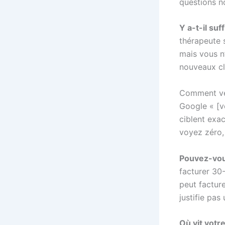
questions n
Y a-t-il s
thérapeute s
mais vous n
nouveaux cl
Comment vér
Google « [vo
ciblent exa
voyez zéro,
Pouvez-vous
facturer 30
peut facture
justifie pas
Où vit votr