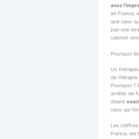
avez l’impr
en France, 
que ceux qui
pas une str
cabinet remp
Pourquoi êtr
Un thérapeut
de thérapie 
Pourquoi ? 
arrêter de f
disent
exac
ceux qui fon
Les chiffre
France, les