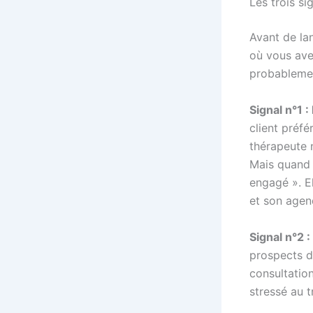
Les trois si
Avant de la
où vous av
probablemen
Signal n°1 
client préfé
thérapeute 
Mais quand u
engagé ». El
et son agen
Signal n°2 
prospects d
consultatio
stressé au t