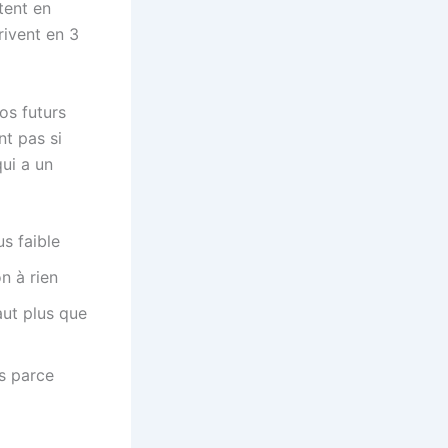
tent en
rivent en 3
os futurs
nt pas si
qui a un
s faible
n à rien
aut plus que
us parce