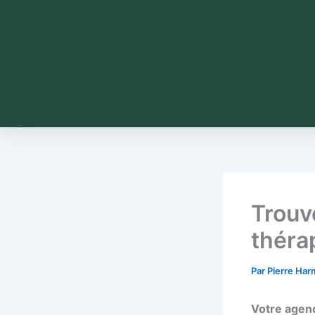
Trouv
théra
Par
Pierre Ha
Votre agend