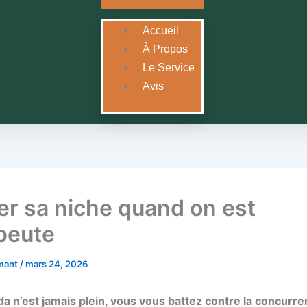
Accueil
À Propos
Le Service
Avis
er sa niche quand on est
peute
rmant
/
mars 24, 2026
a n’est jamais plein, vous vous battez contre la concurre