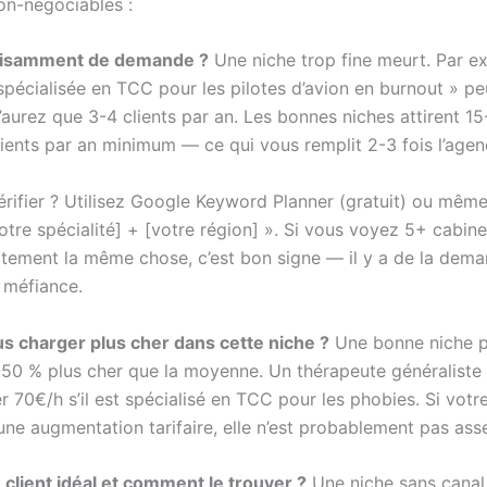
on-négociables :
uffisamment de demande ?
Une niche trop fine meurt. Par e
pécialisée en TCC pour les pilotes d’avion en burnout » peu
’aurez que 3-4 clients par an. Les bonnes niches attirent 1
ients par an minimum — ce qui vous remplit 2-3 fois l’agen
ifier ? Utilisez Google Keyword Planner (gratuit) ou mêm
tre spécialité] + [votre région] ». Si vous voyez 5+ cabine
ctement la même chose, c’est bon signe — il y a de la dema
 méfiance.
 charger plus cher dans cette niche ?
Une bonne niche 
-50 % plus cher que la moyenne. Un thérapeute généraliste
r 70€/h s’il est spécialisé en TCC pour les phobies. Si votr
 une augmentation tarifaire, elle n’est probablement pas ass
e client idéal et comment le trouver ?
Une niche sans canal