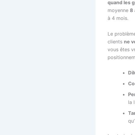
quand les g
moyenne
8 
à 4 mois.
Le problème
clients
ne v
vous êtes vr
positionneme
Di
Co
Per
la 
Tar
qu’