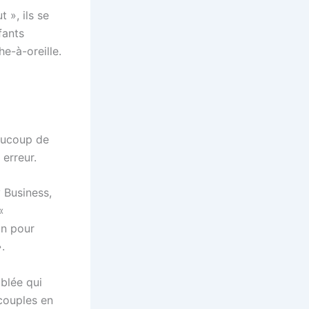
 », ils se
fants
he-à-oreille.
aucoup de
 erreur.
 Business,
«
on pour
.
blée qui
 couples en