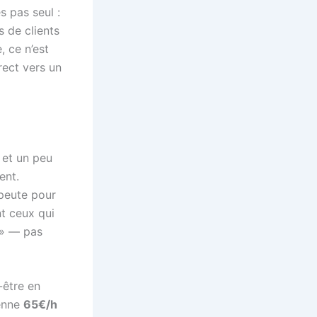
s pas seul :
 de clients
, ce n’est
rect vers un
 et un peu
ent.
peute pour
nt ceux qui
 » — pas
-être en
yenne
65€/h