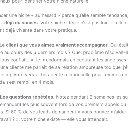
gnaux pour identifier votre niche naturelle
ncer une niche « au hasard » parce qu’elle semble tendance
ez
déjà du succès
. Votre niche idéale n’est pas loin — elle e
t déjà vivante dans votre pratique.
: Le client que vous aimez vraiment accompagner.
Qui étai
ré au cours des 6 derniers mois ? Quel problème résolvait-i
nous confiait : « Je m’endormais en écoutant les angoisses 
ne cliente me parlait de sa relation amoureuse toxique, j’é
le a pivoté vers « thérapeute relationnelle pour femmes en 
da s’est rempli en 4 mois.
: Les questions répétées.
Notez pendant 2 semaines les suj
emandent les plus souvent lors de vos premiers appels ou
ns. Si 60 % de vos leads demandent « vous pouvez m’aider s
ravail ? », votre niche existe — elle vous attendait.