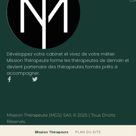
Développez votre cabinet et vivez de votre métier.
Mission Thérapeute forme les thérapeutes de demain et
devient partenaire des thérapeutes formés prêts à
accompagner.
F
T
a
w
c
i
e
t
b
t
o
e
o
r
Mission Thérapeute (MGS) SAS © 2025 | Tous Droits
k
Réservés.
-
f
·
PLAN DU SITE
Mission Thérapeute