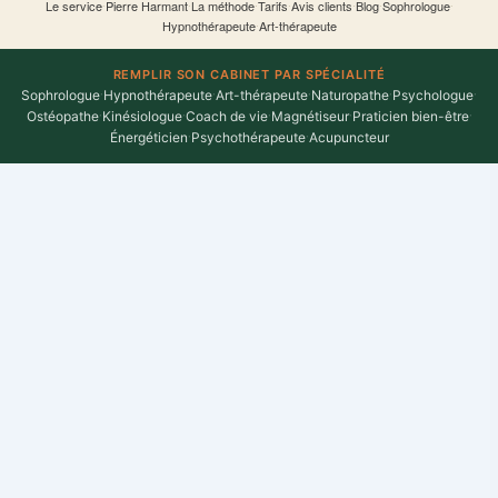
Le service
·
Pierre Harmant
·
La méthode
·
Tarifs
·
Avis clients
·
Blog
·
Sophrologue
·
Hypnothérapeute
·
Art-thérapeute
REMPLIR SON CABINET PAR SPÉCIALITÉ
Sophrologue
·
Hypnothérapeute
·
Art-thérapeute
·
Naturopathe
·
Psychologue
·
Ostéopathe
·
Kinésiologue
·
Coach de vie
·
Magnétiseur
·
Praticien bien-être
·
Énergéticien
·
Psychothérapeute
·
Acupuncteur