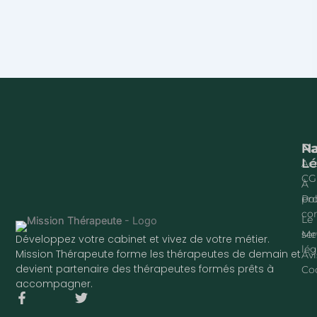
Na
P
Lé
Acc
CG
À
pr
Pol
con
Le
ser
Me
Développez votre cabinet et vivez de votre métier.
lég
Mission Thérapeute forme les thérapeutes de demain et
Avi
devient partenaire des thérapeutes formés prêts à
Co
accompagner.
F
T
a
w