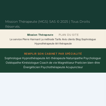
c
i
e
t
b
t
o
e
o
r
Mission Thérapeute (MGS) SAS © 2025 | Tous Droits
k
Réservés.
-
f
·
PLAN DU SITE
Mission Thérapeute
Le service
·
Pierre Harmant
·
La méthode
·
Tarifs
·
Avis clients
·
Blog
·
Sophrologue
·
Hypnothérapeute
·
Art-thérapeute
REMPLIR SON CABINET PAR SPÉCIALITÉ
Sophrologue
·
Hypnothérapeute
·
Art-thérapeute
·
Naturopathe
·
Psychologue
·
Ostéopathe
·
Kinésiologue
·
Coach de vie
·
Magnétiseur
·
Praticien bien-être
·
Énergéticien
·
Psychothérapeute
·
Acupuncteur