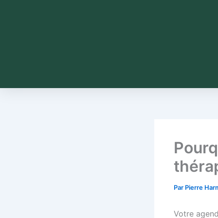
Pourq
théra
Par
Pierre Ha
Votre agenda