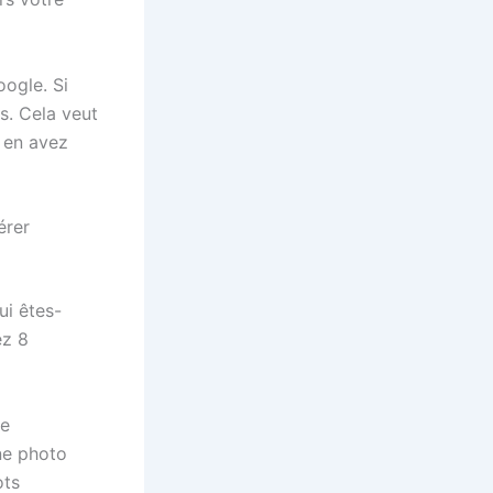
ogle. Si
s. Cela veut
 en avez
érer
ui êtes-
ez 8
te
une photo
ots