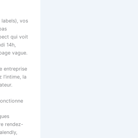
 labels), vos
pas
pect qui voit
di 14h,
 page vague.
e entreprise
l’intime, la
teur.
fonctionne
ques
re rendez-
alendly,