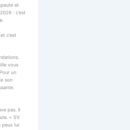
apeute et
 2026 : c’est
e.
et c’est
ndations.
ille vous
 Pour un
de son
ssante.
e pas. Il
e. « S’il
 peux lui