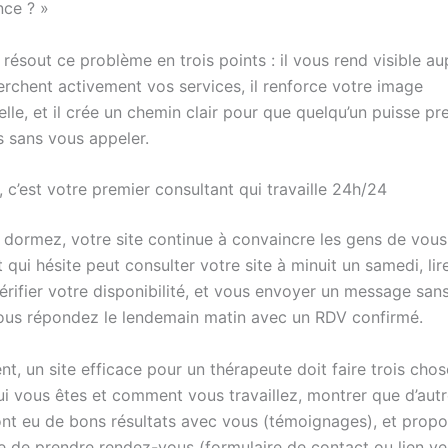
nce ? »
résout ce problème en trois points : il vous rend visible a
erchent activement vos services, il renforce votre image
lle, et il crée un chemin clair pour que quelqu’un puisse pr
 sans vous appeler.
 c’est votre premier consultant qui travaille 24h/24
dormez, votre site continue à convaincre les gens de vous
qui hésite peut consulter votre site à minuit un samedi, lir
érifier votre disponibilité, et vous envoyer un message san
ous répondez le lendemain matin avec un RDV confirmé.
, un site efficace pour un thérapeute doit faire trois chos
ui vous êtes et comment vous travaillez, montrer que d’aut
nt eu de bons résultats avec vous (témoignages), et propo
e de prendre rendez-vous (formulaire de contact ou lien ve