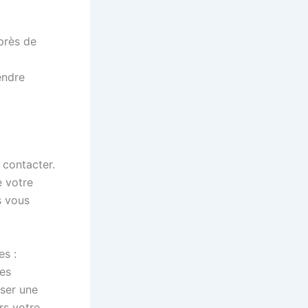
uprès de
endre
 contacter.
e votre
s vous
es :
res
ser une
rs votre