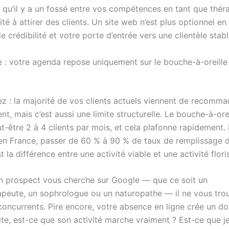
 qu’il y a un fossé entre vos compétences en tant que thér
té à attirer des clients. Un site web n’est plus optionnel en
de crédibilité et votre porte d’entrée vers une clientèle stabl
 : votre agenda repose uniquement sur le bouche-à-oreille 
ez : la majorité de vos clients actuels viennent de recomma
ent, mais c’est aussi une limite structurelle. Le bouche-à-ore
t-être 2 à 4 clients par mois, et cela plafonne rapidement.
en France, passer de 60 % à 90 % de taux de remplissage 
t la différence entre une activité viable et une activité flori
un prospect vous cherche sur Google — que ce soit un
peute, un sophrologue ou un naturopathe — il ne vous trouv
oncurrents. Pire encore, votre absence en ligne crée un dout
ite, est-ce que son activité marche vraiment ? Est-ce que je