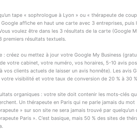
u’un tape « sophrologue à Lyon » ou « thérapeute de coup
Google affiche en haut une carte avec 3 entreprises, puis l
 Vous voulez être dans les 3 résultats de la carte (Google 
3 premiers résultats textuels.
e : créez ou mettez à jour votre Google My Business (gratui
e votre cabinet, votre numéro, vos horaires, 5-10 avis posi
 vos clients actuels de laisser un avis honnête). Les avis 
votre visibilité et votre taux de conversion de 20 % à 30 %
ultats organiques : votre site doit contenir les mots-clés q
herchent. Un thérapeute en Paris qui ne parle jamais du mot
rapeute » sur son site ne sera jamais trouvé par quelqu’un 
rapeute Paris ». C’est basique, mais 50 % des sites de thé
a.