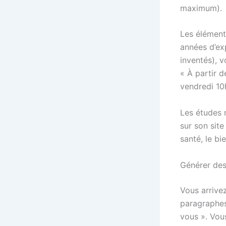
maximum).
Les éléments
années d’ex
inventés), v
« À partir d
vendredi 10
Les études m
sur son site
santé, le b
Générer des
Vous arrive
paragraphes
vous ». Vous