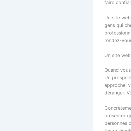
faire confia
Un site web 
gens qui ch
professionne
rendez-vous
Un site web,
Quand vous 
Un prospect 
approche, v
déranger. V
Concrètement
présenter q
personnes o
façon simpl