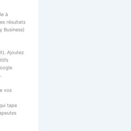
le à
es résultats
My Business)
t). Ajoutez
tifs
Google
.
ue vos
qui tape
rapeutes