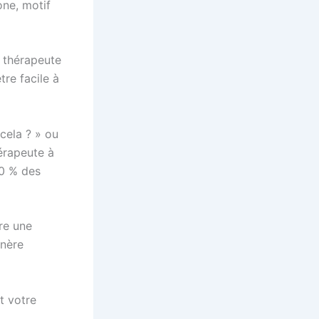
one, motif
n thérapeute
tre facile à
cela ? » ou
hérapeute à
70 % des
re une
énère
t votre