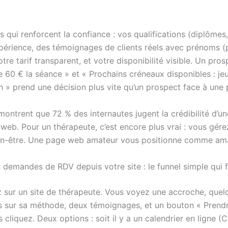
 qui renforcent la confiance : vos qualifications (diplômes,
périence, des témoignages de clients réels avec prénoms (
otre tarif transparent, et votre disponibilité visible. Un pros
e 60 € la séance » et « Prochains créneaux disponibles : jeu
h » prend une décision plus vite qu’un prospect face à une
ontrent que 72 % des internautes jugent la crédibilité d’un
 web. Pour un thérapeute, c’est encore plus vrai : vous gérez 
ien-être. Une page web amateur vous positionne comme ama
 demandes de RDV depuis votre site : le funnel simple qui 
z sur un site de thérapeute. Vous voyez une accroche, quel
 sur sa méthode, deux témoignages, et un bouton « Prend
 cliquez. Deux options : soit il y a un calendrier en ligne (C