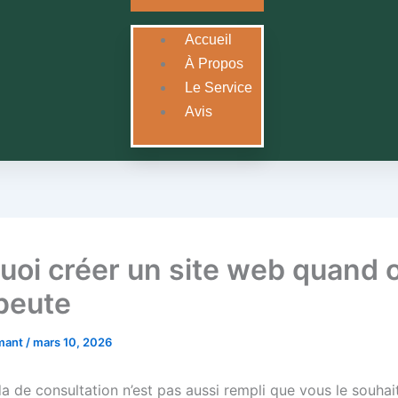
Accueil
À Propos
Le Service
Avis
uoi créer un site web quand 
peute
rmant
/
mars 10, 2026
 de consultation n’est pas aussi rempli que vous le souhait