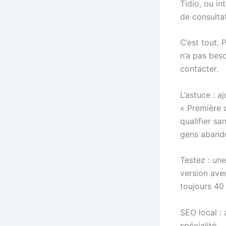
Tidio, ou in
de consulta
C’est tout. 
n’a pas beso
contacter.
L’astuce : a
« Première c
qualifier s
gens abando
Testez : un
version ave
toujours 40
SEO local :
spécialité