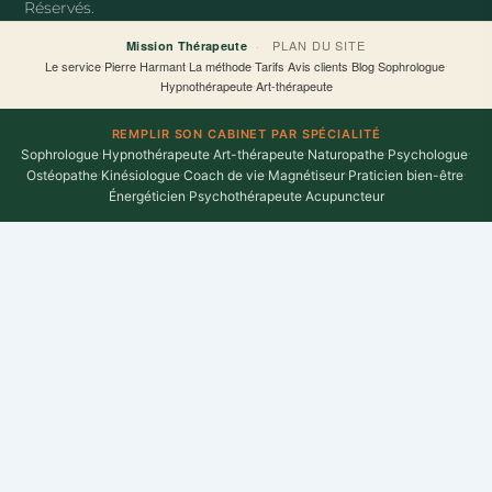
Réservés.
-
f
·
PLAN DU SITE
Mission Thérapeute
Le service
·
Pierre Harmant
·
La méthode
·
Tarifs
·
Avis clients
·
Blog
·
Sophrologue
·
Hypnothérapeute
·
Art-thérapeute
REMPLIR SON CABINET PAR SPÉCIALITÉ
Sophrologue
·
Hypnothérapeute
·
Art-thérapeute
·
Naturopathe
·
Psychologue
·
Ostéopathe
·
Kinésiologue
·
Coach de vie
·
Magnétiseur
·
Praticien bien-être
·
Énergéticien
·
Psychothérapeute
·
Acupuncteur