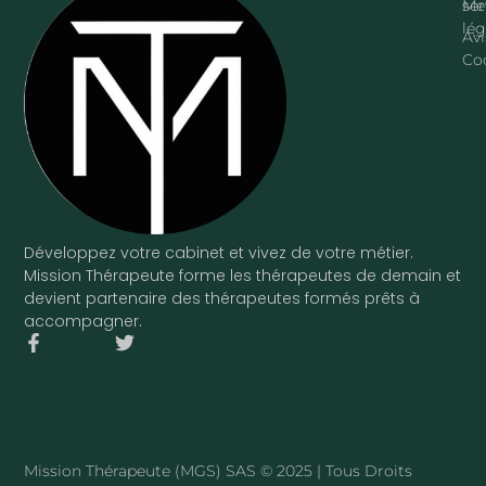
ser
Me
lég
Avi
Co
Développez votre cabinet et vivez de votre métier.
Mission Thérapeute forme les thérapeutes de demain et
devient partenaire des thérapeutes formés prêts à
accompagner.
F
T
a
w
c
i
e
t
b
t
o
e
o
r
Mission Thérapeute (MGS) SAS © 2025 | Tous Droits
k