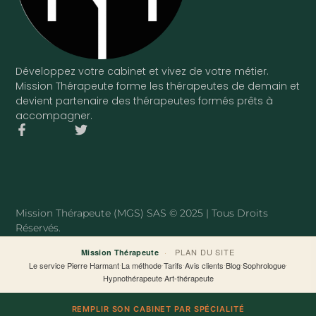
Développez votre cabinet et vivez de votre métier.
Mission Thérapeute forme les thérapeutes de demain et
devient partenaire des thérapeutes formés prêts à
accompagner.
F
T
a
w
c
i
e
t
b
t
o
e
o
r
Mission Thérapeute (MGS) SAS © 2025 | Tous Droits
k
Réservés.
-
f
·
PLAN DU SITE
Mission Thérapeute
Le service
·
Pierre Harmant
·
La méthode
·
Tarifs
·
Avis clients
·
Blog
·
Sophrologue
·
Hypnothérapeute
·
Art-thérapeute
REMPLIR SON CABINET PAR SPÉCIALITÉ