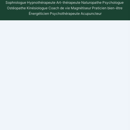
Sophrologue
·
Hypnothérapeute
·
Art-thérapeute
·
Naturopathe
·
Psychologue
·
Ostéopathe
·
Kinésiologue
·
Coach de vie
·
Magnétiseur
·
Praticien bien-être
·
Énergéticien
·
Psychothérapeute
·
Acupuncteur