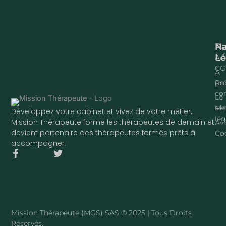
Na
P
Lé
Acc
CG
À
pr
Pol
con
Le
ser
Me
Développez votre cabinet et vivez de votre métier.
lég
Mission Thérapeute forme les thérapeutes de demain et
Avi
devient partenaire des thérapeutes formés prêts à
Co
accompagner.
F
T
a
w
c
i
e
t
b
t
o
e
o
r
Mission Thérapeute (MGS) SAS © 2025 | Tous Droits
k
Réservés.
-