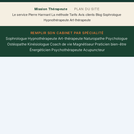
f
·
PLAN DU SITE
Mission Thérapeute
Le service
·
Pierre Harmant
·
La méthode
·
Tarifs
·
Avis clients
·
Blog
·
Sophrologue
·
Hypnothérapeute
·
Art-thérapeute
REMPLIR SON CABINET PAR SPÉCIALITÉ
Sophrologue
·
Hypnothérapeute
·
Art-thérapeute
·
Naturopathe
·
Psychologue
·
Ostéopathe
·
Kinésiologue
·
Coach de vie
·
Magnétiseur
·
Praticien bien-être
·
Énergéticien
·
Psychothérapeute
·
Acupuncteur