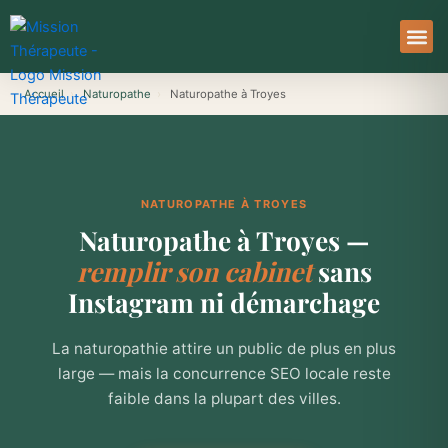
Aller
au
contenu
À Pro
Le Ser
Accueil
›
Naturopathe
›
Naturopathe à Troyes
NATUROPATHE À TROYES
Naturopathe à Troyes —
remplir son cabinet
sans
Instagram ni démarchage
La naturopathie attire un public de plus en plus
large — mais la concurrence SEO locale reste
faible dans la plupart des villes.