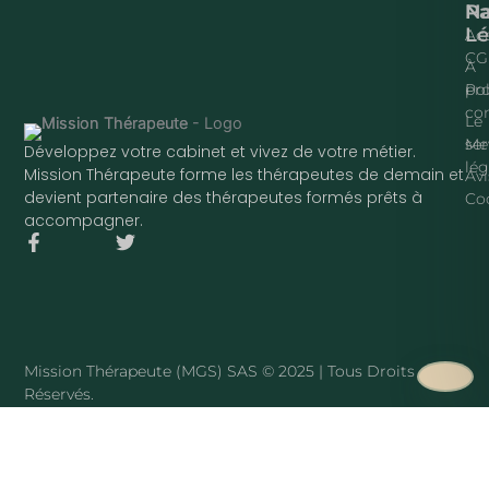
Na
P
Lé
Acc
CG
À
pr
Pol
con
Le
ser
Me
Développez votre cabinet et vivez de votre métier.
lég
Mission Thérapeute forme les thérapeutes de demain et
Avi
devient partenaire des thérapeutes formés prêts à
Co
accompagner.
F
T
a
w
c
i
e
t
b
t
o
e
o
r
Mission Thérapeute (MGS) SAS © 2025 | Tous Droits
k
Réservés.
-
f
·
PLAN DU SITE
Mission Thérapeute
Le service
·
Pierre Harmant
·
La méthode
·
Tarifs
·
Avis clients
·
Blog
·
Sophrologue
·
Hypnothérapeute
·
Art-thérapeute