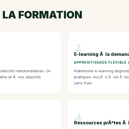
DE LA FORMATION
2
E-learning Ã la deman
APPRENTISSAGE FLEXIBLE 
 collectifs hebdomadaires. Un
Plateforme e-learning disponi
athe et Ã vos objectifs
pratiques. AccÃ¨s Ã vie Ã tous
sans frais.
4
Ressources prÃªtes Ã 