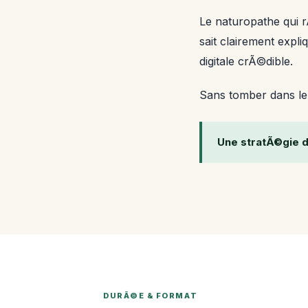
Le naturopathe qui r
sait clairement expli
digitale crÃ©dible.
Sans tomber dans le m
Une stratÃ©gie di
DURÃ©E & FORMAT