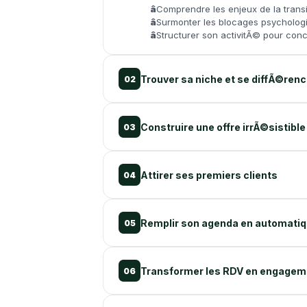
Comprendre les enjeux de la transit
Surmonter les blocages psychologi
Structurer son activitÃ© pour conci
Trouver sa niche et se diffÃ©renc
02
Construire une offre irrÃ©sistible
03
Attirer ses premiers clients
04
Remplir son agenda en automati
05
Transformer les RDV en engagem
06