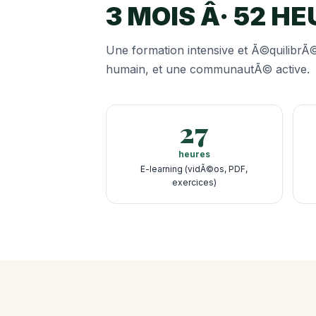
3 MOIS Â· 52 H
Une formation intensive et Ã©quilibrÃ
humain, et une communautÃ© active.
27
heures
E-learning (vidÃ©os, PDF,
exercices)