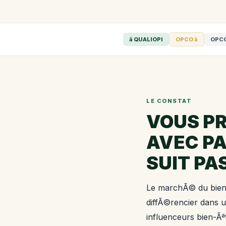
â QUALIOPI
OPCO â
OPCO
LE CONSTAT
VOUS PR
AVEC PA
SUIT PA
Le marchÃ© du bien-
diffÃ©rencier dans u
influenceurs bien-Ãªt