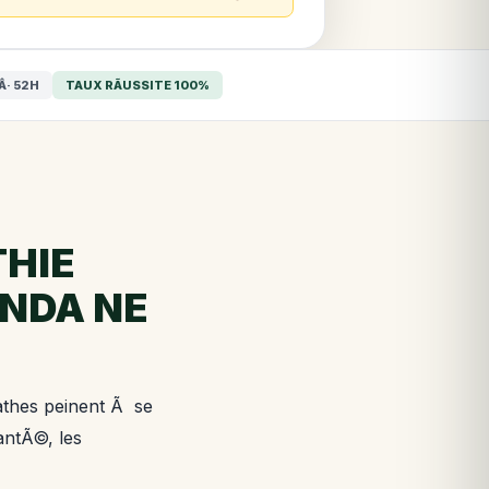
Â· 52H
TAUX RÃUSSITE 100%
THIE
ENDA NE
athes peinent Ã se
antÃ©, les