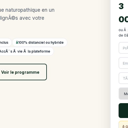
3
que naturopathique en un
00
 alignÃ©s avec votre
ou Ã 
de 0â
nclus
100% distanciel ou hybride
AccÃ¨s Ã vie Ã la plateforme
Voir le programme
ð