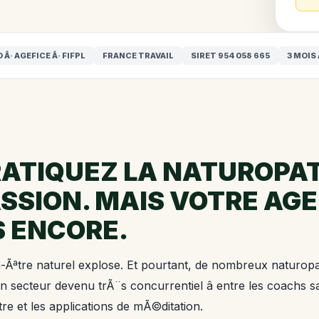
 Â· AGEFICE Â· FIFPL
FRANCE TRAVAIL
SIRET 954 058 665
3 MOIS 
ATIQUEZ LA NATUROPA
SSION. MAIS VOTRE AG
S ENCORE.
Ãªtre naturel explose. Et pourtant, de nombreux naturop
n secteur devenu trÃ¨s concurrentiel â entre les coachs s
re et les applications de mÃ©ditation.