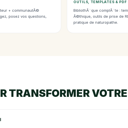
OUTILS, TEMPLATES & PDF
ateur + communautÃ©
BibliothÃ¨que complÃ¨te : tem
gez, posez vos questions,
Ã©thique, outils de prise de 
pratique de naturopathe.
R TRANSFORMER VOTRE
l