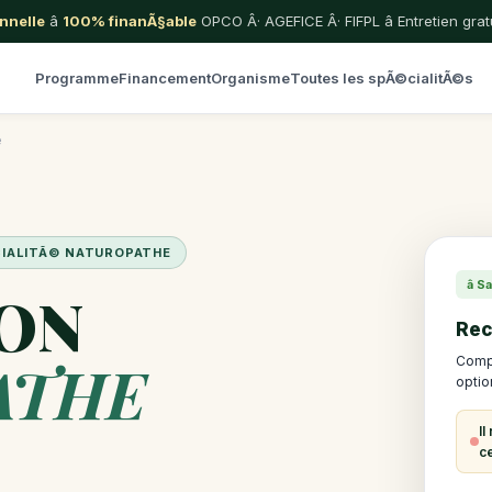
nnelle
â
100% finanÃ§able
OPCO Â· AGEFICE Â· FIFPL â Entretien gr
Programme
Financement
Organisme
Toutes les spÃ©cialitÃ©s
e
©CIALITÃ© NATUROPATHE
â
ON
Rec
ATHE
Compl
optio
I
c