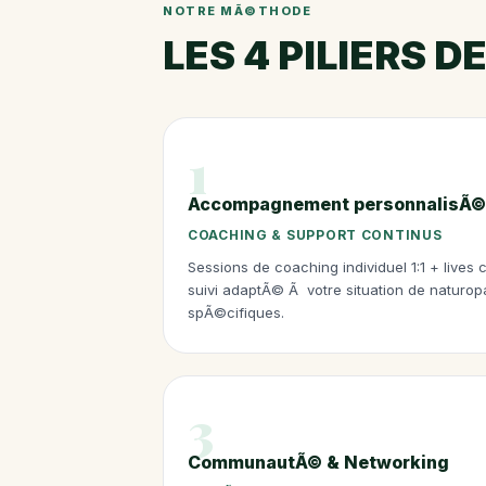
NOTRE MÃ©THODE
LES 4 PILIERS 
1
Accompagnement personnalisÃ©
COACHING & SUPPORT CONTINUS
Sessions de coaching individuel 1:1 + lives
suivi adaptÃ© Ã votre situation de naturop
spÃ©cifiques.
3
CommunautÃ© & Networking