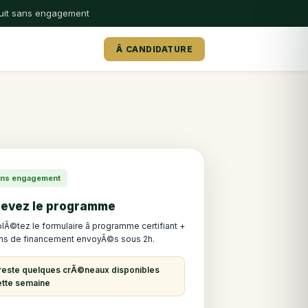
atuit sans engagement
Â CANDIDATURE
 Sans engagement
evez le programme
Ã©tez le formulaire â programme certifiant +
ns de financement envoyÃ©s sous 2h.
l reste quelques crÃ©neaux disponibles
ette semaine