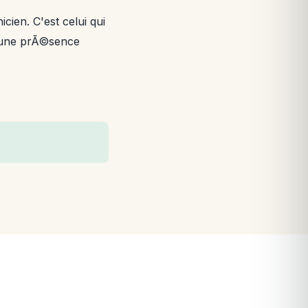
cien. C'est celui qui
re une prÃ©sence