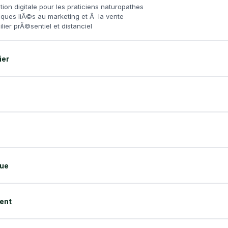
ion digitale pour les praticiens naturopathes
ques liÃ©s au marketing et Ã la vente
lier prÃ©sentiel et distanciel
ier
que
ent