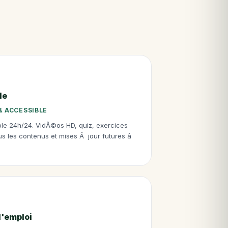
de
& ACCESSIBLE
ble 24h/24. VidÃ©os HD, quiz, exercices
 les contenus et mises Ã jour futures â
l'emploi