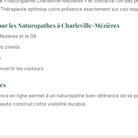
 « naturopathe Charleville-Mézières » et contacte l'un des pr
on Thérapeute optimise votre présence exactement sur ces req
our les Naturopathes à Charleville-Mézières
Mézières et le 08
s clients
s
vertir les visiteurs
res
rence en ligne permet à un naturopathe bien référencé de se p
ute construit cette visibilité durable.