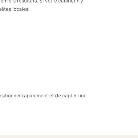
emiers résultats. Si votre cabinet n'y
uêtes locales.
ositionner rapidement et de capter une