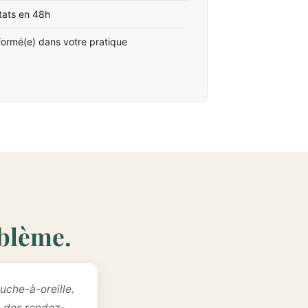
tats en 48h
formé(e) dans votre pratique
oblème.
uche-à-oreille.
e des rendez-