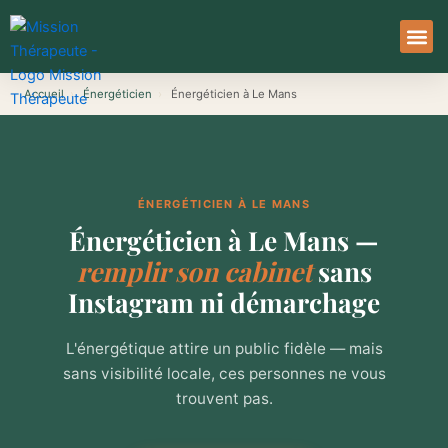
Aller
au
contenu
À Pro
Le Ser
Accueil
›
Énergéticien
›
Énergéticien à Le Mans
ÉNERGÉTICIEN À LE MANS
Énergéticien à Le Mans —
remplir son cabinet
sans
Instagram ni démarchage
L'énergétique attire un public fidèle — mais
sans visibilité locale, ces personnes ne vous
trouvent pas.