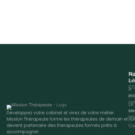
Na
P
Lé
Acc
CG
À
pr
Pol
con
Le
ser
Me
Développez votre cabinet et vivez de votre métier.
lég
Mission Thérapeute forme les thérapeutes de demain et
Avi
devient partenaire des thérapeutes formés prêts à
Co
accompagner.