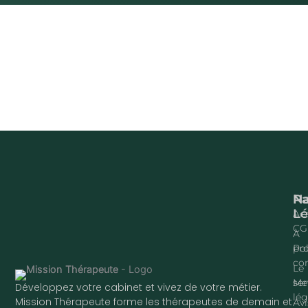
Na
P
Lé
Acc
CG
À
pr
Pol
con
Le
ser
Me
Développez votre cabinet et vivez de votre métier.
lég
Mission Thérapeute forme les thérapeutes de demain et
Avi