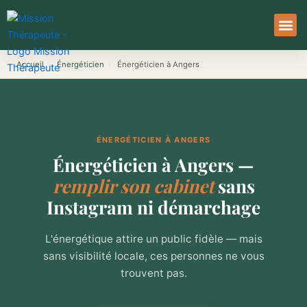
Aller
au
contenu
À Pro
Le Ser
Accueil
›
Énergéticien
›
Énergéticien à Angers
ÉNERGÉTICIEN À ANGERS
Énergéticien à Angers —
remplir son cabinet
sans
Instagram ni démarchage
L'énergétique attire un public fidèle — mais
sans visibilité locale, ces personnes ne vous
trouvent pas.