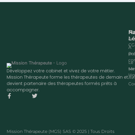
Na
P
Lé
Acc
CG
À
pr
Pol
con
Le
ser
Me
Développez votre cabinet et vivez de votre métier.
lég
Mission Thérapeute forme les thérapeutes de demain et
Avi
devient partenaire des thérapeutes formés prêts à
Co
accompagner.
F
T
a
w
c
i
e
t
b
t
o
e
o
r
Mission Thérapeute (MGS) SAS © 2025 | Tous Droits
k