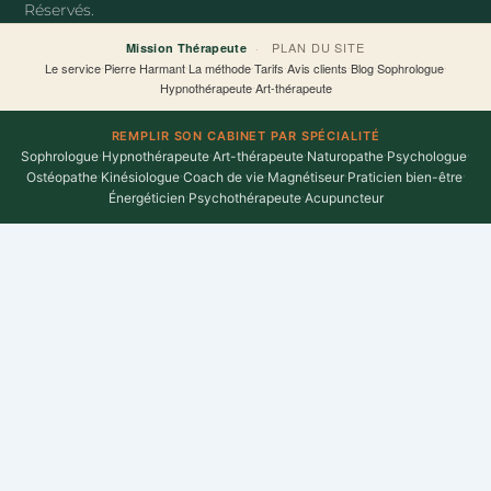
Réservés.
-
f
·
PLAN DU SITE
Mission Thérapeute
Le service
·
Pierre Harmant
·
La méthode
·
Tarifs
·
Avis clients
·
Blog
·
Sophrologue
·
Hypnothérapeute
·
Art-thérapeute
REMPLIR SON CABINET PAR SPÉCIALITÉ
Sophrologue
·
Hypnothérapeute
·
Art-thérapeute
·
Naturopathe
·
Psychologue
·
Ostéopathe
·
Kinésiologue
·
Coach de vie
·
Magnétiseur
·
Praticien bien-être
·
Énergéticien
·
Psychothérapeute
·
Acupuncteur