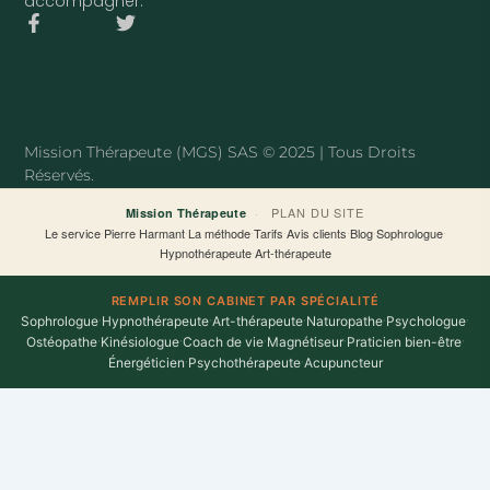
accompagner.
F
T
a
w
c
i
e
t
b
t
o
e
o
r
Mission Thérapeute (MGS) SAS © 2025 | Tous Droits
k
Réservés.
-
f
·
PLAN DU SITE
Mission Thérapeute
Le service
·
Pierre Harmant
·
La méthode
·
Tarifs
·
Avis clients
·
Blog
·
Sophrologue
·
Hypnothérapeute
·
Art-thérapeute
REMPLIR SON CABINET PAR SPÉCIALITÉ
Sophrologue
·
Hypnothérapeute
·
Art-thérapeute
·
Naturopathe
·
Psychologue
·
Ostéopathe
·
Kinésiologue
·
Coach de vie
·
Magnétiseur
·
Praticien bien-être
·
Énergéticien
·
Psychothérapeute
·
Acupuncteur