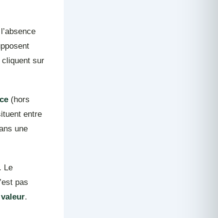
 l’absence
supposent
 cliquent sur
nce
(hors
ituent entre
dans une
. Le
’est pas
a valeur
.