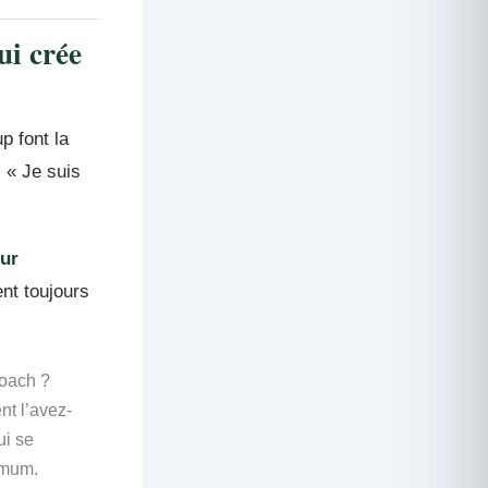
ui crée
p font la
, « Je suis
our
nt toujours
coach ?
nt l’avez-
ui se
imum.