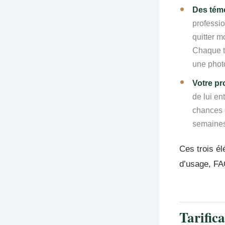
Des tém
professio
quitter m
Chaque té
une phot
Votre pr
de lui en
chances 
semaines
Ces trois é
d’usage, FAQ
Tarific