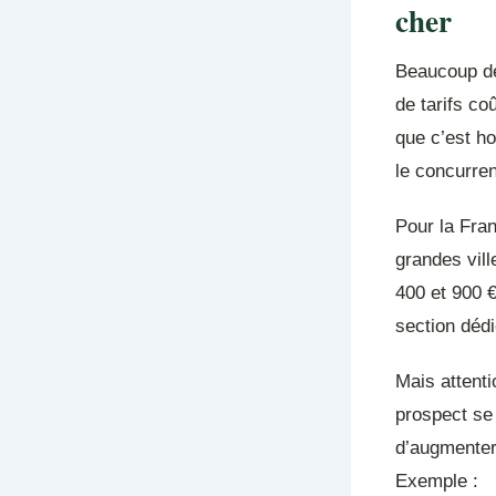
cher
Beaucoup de 
de tarifs co
que c’est ho
le concurren
Pour la Fran
grandes vil
400 et 900 €
section dédi
Mais attenti
prospect se 
d’augmenter 
Exemple :