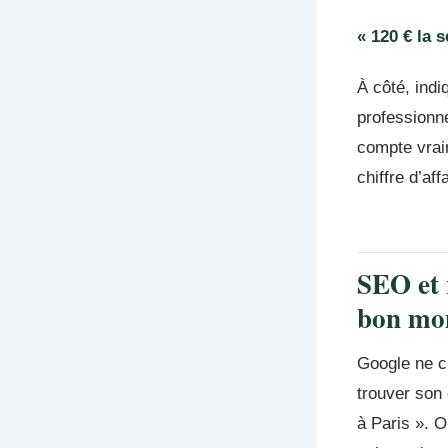
« 120 € la 
À côté, indi
professionne
compte vraim
chiffre d’af
SEO et r
bon mo
Google ne cl
trouver son
à Paris ». O