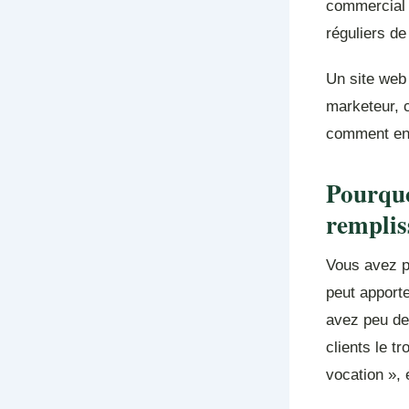
commercial a
réguliers de
Un site web
marketeur, c
comment en 
Pourquo
remplis
Vous avez p
peut apport
avez peu de 
clients le t
vocation », 