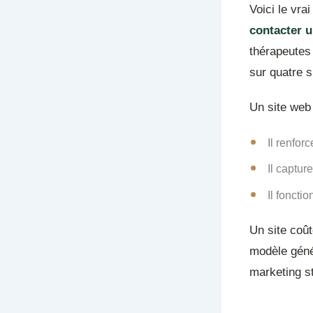
Voici le vrai
contacter u
thérapeutes 
sur quatre s
Un site web 
Il renfor
Il captur
Il foncti
Un site coût
modèle géné
marketing s