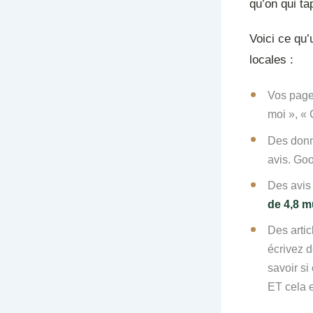
qu’on qui t
Voici ce qu’
locales :
Vos pages
moi », « 
Des donn
avis. Goo
Des avis 
de 4,8 mu
Des artic
écrivez d
savoir s
ET cela e