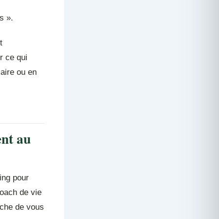
s ».
t
r ce qui
aire ou en
ent au
ing pour
coach de vie
roche de vous