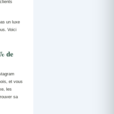
clients
as un luxe
ous. Voici
 % de
nstagram
ois, et vous
xe, les
trouver sa