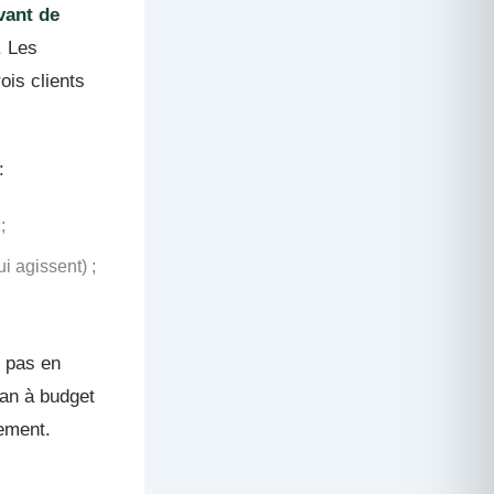
vant de
. Les
ois clients
:
;
ui agissent) ;
, pas en
 an à budget
lement.