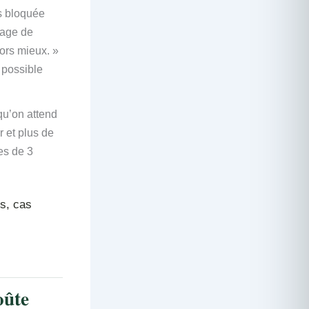
is bloquée
rage de
dors mieux. »
 possible
qu’on attend
 et plus de
es de 3
s, cas
oûte