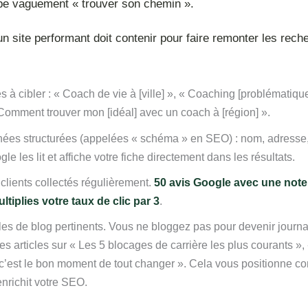
ape vaguement « trouver son chemin ».
un site performant doit contenir pour faire remonter les rech
 à cibler : « Coach de vie à [ville] », « Coaching [problématiqu
Comment trouver mon [idéal] avec un coach à [région] ».
ées structurées (appelées « schéma » en SEO) : nom, adresse,
gle les lit et affiche votre fiche directement dans les résultats.
clients collectés régulièrement.
50 avis Google avec une not
ltiplies votre taux de clic par 3
.
les de blog pertinents. Vous ne bloggez pas pour devenir journal
es articles sur « Les 5 blocages de carrière les plus courants 
i c’est le bon moment de tout changer ». Cela vous positionne 
nrichit votre SEO.