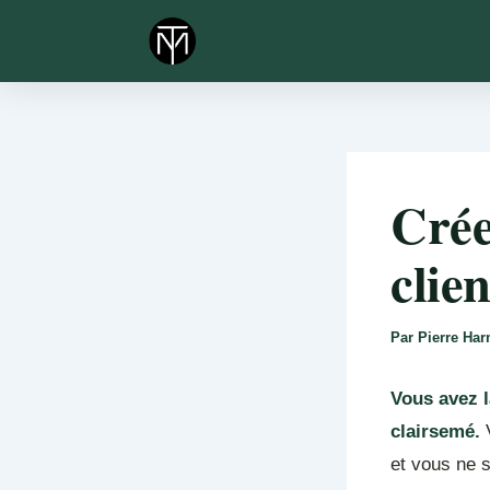
Aller
au
contenu
Crée
clie
Par
Pierre Ha
Vous avez l
clairsemé.
V
et vous ne 