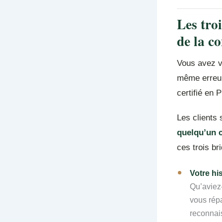
Les tro
de la c
Vous avez v
même erreur 
certifié en 
Les clients 
quelqu’un
ces trois br
Votre hi
Qu’aviez-
vous répa
reconnai