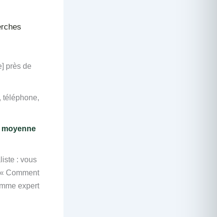
erches
e] près de
 téléphone,
e moyenne
iste : vous
», « Comment
comme expert