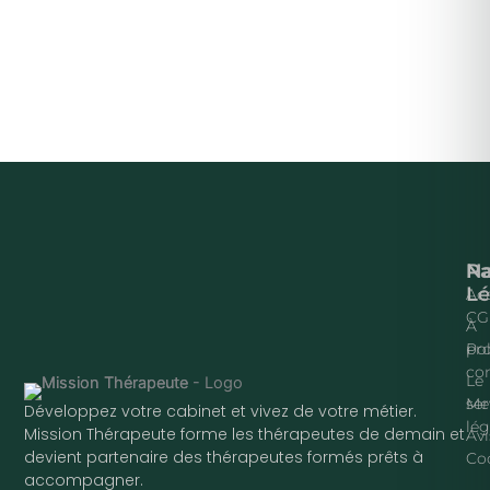
Na
P
Lé
Acc
CG
À
pr
Pol
con
Le
ser
Me
Développez votre cabinet et vivez de votre métier.
lég
Mission Thérapeute forme les thérapeutes de demain et
Avi
devient partenaire des thérapeutes formés prêts à
Co
accompagner.