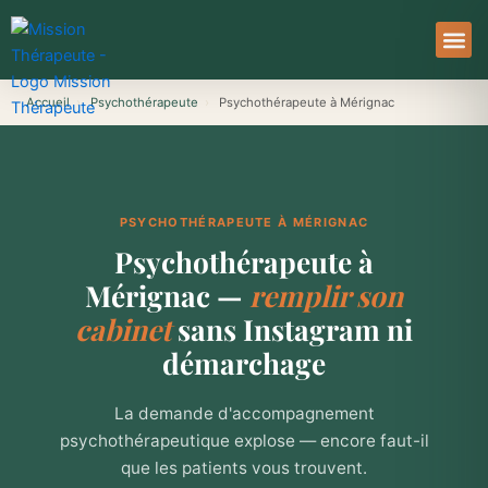
Aller
au
contenu
À Pro
Le Ser
Accueil
›
Psychothérapeute
›
Psychothérapeute à Mérignac
PSYCHOTHÉRAPEUTE À MÉRIGNAC
Psychothérapeute à
Mérignac —
remplir son
cabinet
sans Instagram ni
démarchage
La demande d'accompagnement
psychothérapeutique explose — encore faut-il
que les patients vous trouvent.