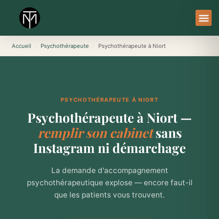
Aller
au
contenu
À Pro
Le Ser
Accueil
›
Psychothérapeute
›
Psychothérapeute à Niort
PSYCHOTHÉRAPEUTE À NIORT
Psychothérapeute à Niort —
remplir son cabinet
sans
Instagram ni démarchage
La demande d'accompagnement
psychothérapeutique explose — encore faut-il
que les patients vous trouvent.