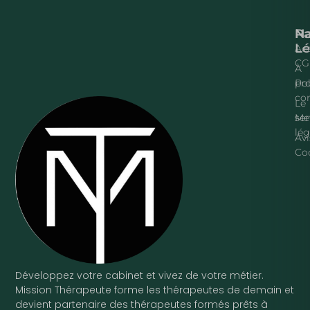
Na
P
Lé
Acc
CG
À
pr
Pol
con
Le
ser
Me
lég
Avi
Co
Développez votre cabinet et vivez de votre métier.
Mission Thérapeute forme les thérapeutes de demain et
devient partenaire des thérapeutes formés prêts à