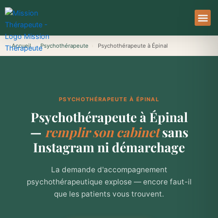
Aller
au
contenu
À Pro
Le Ser
Accueil
›
Psychothérapeute
›
Psychothérapeute à Épinal
PSYCHOTHÉRAPEUTE À ÉPINAL
Psychothérapeute à Épinal
—
remplir son cabinet
sans
Instagram ni démarchage
La demande d'accompagnement
psychothérapeutique explose — encore faut-il
que les patients vous trouvent.