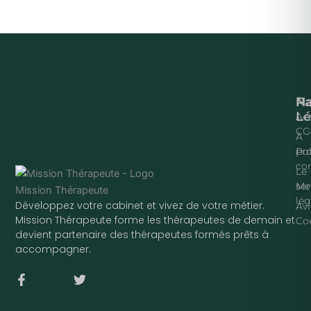
Na
P
Lé
Acc
CG
À
pr
Pol
con
Le
ser
Me
lég
Développez votre cabinet et vivez de votre métier.
Avi
Mission Thérapeute forme les thérapeutes de demain et
Co
devient partenaire des thérapeutes formés prêts à
accompagner.
F
T
a
w
c
i