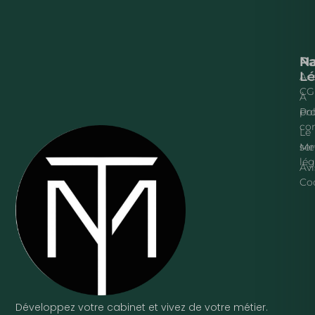
Na
P
Lé
Acc
CG
À
pr
Pol
con
Le
ser
Me
lég
Avi
Co
Développez votre cabinet et vivez de votre métier.