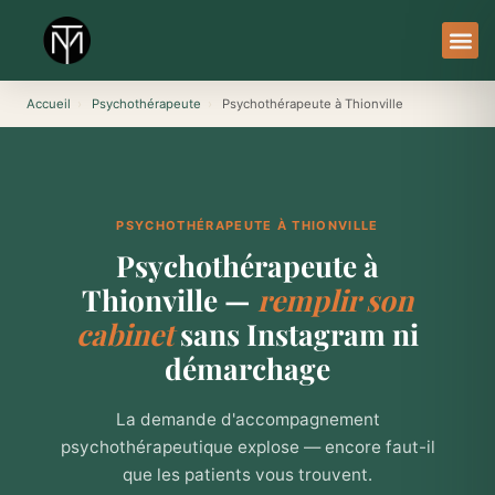
Aller
au
contenu
À Pro
Le Ser
Accueil
›
Psychothérapeute
›
Psychothérapeute à Thionville
PSYCHOTHÉRAPEUTE À THIONVILLE
Psychothérapeute à
Thionville —
remplir son
cabinet
sans Instagram ni
démarchage
La demande d'accompagnement
psychothérapeutique explose — encore faut-il
que les patients vous trouvent.