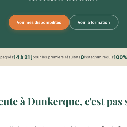
Voir mes disponibilités
Voir la formation
14 à 21 j
0
100%
mpagnés
pour les premiers résultats
Instagram requis
ute à Dunkerque, c'est pas s