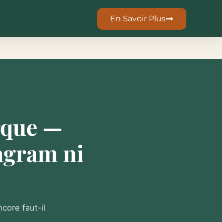
En Savoir Plus
rque —
agram ni
ore faut-il