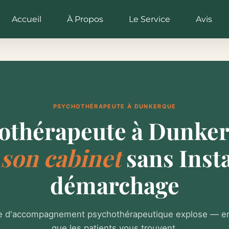
Accueil
À Propos
Le Service
Avis
PSYCHOTHÉRAPEUTE À DUNKERQUE
othérapeute à Dunke
 son cabinet
sans Inst
démarchage
 d'accompagnement psychothérapeutique explose — enc
que les patients vous trouvent.