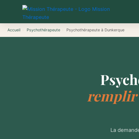
Aller
au
contenu
Accueil
›
Psychothérapeute
›
Psychothérapeute à Dunkerque
Psych
remplir
La demande