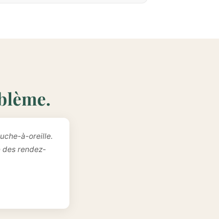
oblème.
uche-à-oreille.
e des rendez-