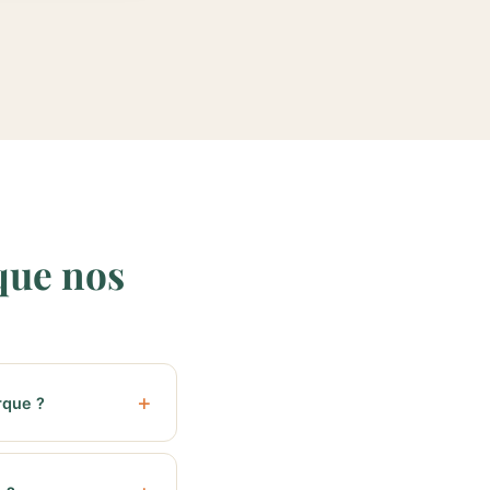
que nos
rque ?