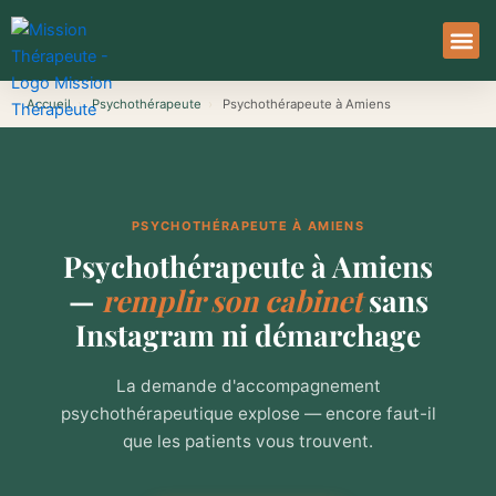
Aller
au
contenu
À Pro
Le Ser
Accueil
›
Psychothérapeute
›
Psychothérapeute à Amiens
PSYCHOTHÉRAPEUTE À AMIENS
Psychothérapeute à Amiens
—
remplir son cabinet
sans
Instagram ni démarchage
La demande d'accompagnement
psychothérapeutique explose — encore faut-il
que les patients vous trouvent.