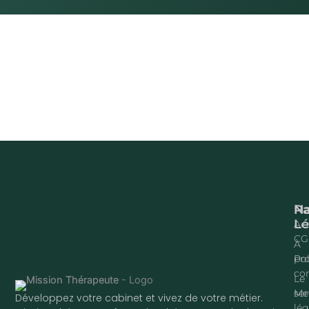
Na
P
Lé
Acc
CG
À
pr
Pol
con
Le
ser
Me
Développez votre cabinet et vivez de votre métier.
lég