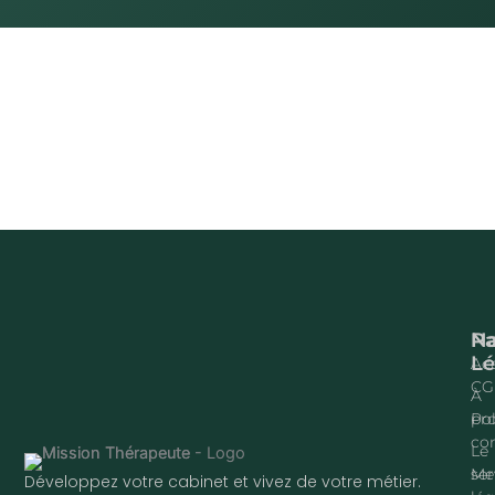
Na
P
Lé
Acc
CG
À
pr
Pol
con
Le
ser
Me
Développez votre cabinet et vivez de votre métier.