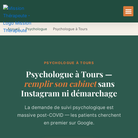
Aller
au
contenu
À Pro
Le Ser
Accueil
›
Psychologue
›
Psychologue à Tours
PSYCHOLOGUE À TOURS
Psychologue à Tours —
remplir son cabinet
sans
Instagram ni démarchage
La demande de suivi psychologique est
massive post-COVID — les patients cherchent
en premier sur Google.