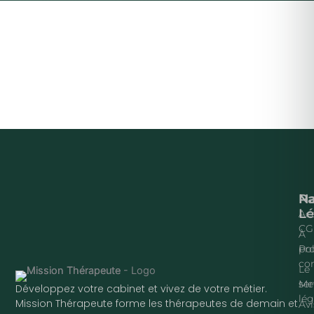
Na
P
Lé
Acc
CG
À
pr
Pol
con
Le
ser
Me
Développez votre cabinet et vivez de votre métier.
lég
Mission Thérapeute forme les thérapeutes de demain et
Avi