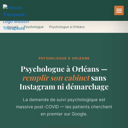
Aller
au
contenu
À Pro
Le Ser
Accueil
›
Psychologue
›
Psychologue à Orléans
PSYCHOLOGUE À ORLÉANS
Psychologue à Orléans —
remplir son cabinet
sans
Instagram ni démarchage
La demande de suivi psychologique est
massive post-COVID — les patients cherchent
en premier sur Google.