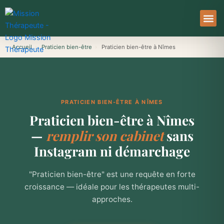
Aller
au
contenu
À Pro
Le Ser
Accueil
›
Praticien bien-être
›
Praticien bien-être à Nîmes
PRATICIEN BIEN-ÊTRE À NÎMES
Praticien bien-être à Nîmes
—
remplir son cabinet
sans
Instagram ni démarchage
"Praticien bien-être" est une requête en forte
croissance — idéale pour les thérapeutes multi-
approches.