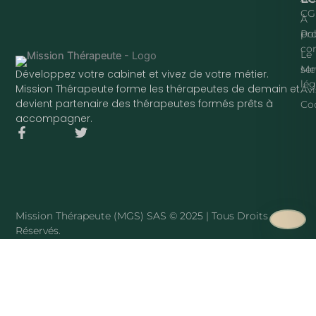
CG
À
pr
Pol
con
Le
ser
Me
Développez votre cabinet et vivez de votre métier.
lég
Mission Thérapeute forme les thérapeutes de demain et
Avi
devient partenaire des thérapeutes formés prêts à
Co
accompagner.
F
T
a
w
c
i
e
t
b
t
o
e
o
r
Mission Thérapeute (MGS) SAS © 2025 | Tous Droits
k
Réservés.
-
f
·
PLAN DU SITE
Mission Thérapeute
Le service
·
Pierre Harmant
·
La méthode
·
Tarifs
·
Avis clients
·
Blog
·
Sophrologue
·
Hypnothérapeute
·
Art-thérapeute
REMPLIR SON CABINET PAR SPÉCIALITÉ