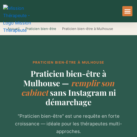
Aller
au
contenu
À Pro
Le Ser
Accueil
›
Praticien bien-être
›
Praticien bien-être à Mulhouse
PRATICIEN BIEN-ÊTRE À MULHOUSE
Praticien bien-être à
Mulhouse —
remplir son
cabinet
sans Instagram ni
démarchage
"Praticien bien-être" est une requête en forte
croissance — idéale pour les thérapeutes multi-
approches.