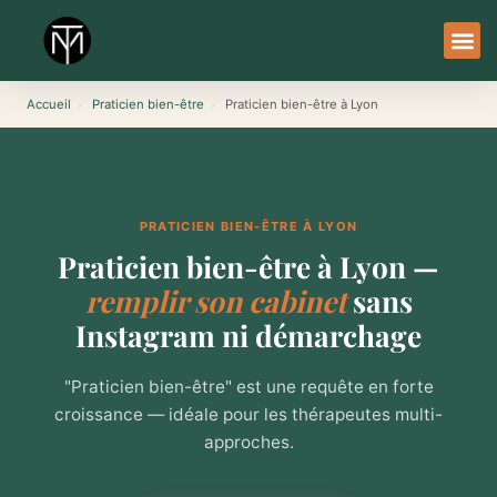
Aller
au
contenu
À Pro
Le Ser
Accueil
›
Praticien bien-être
›
Praticien bien-être à Lyon
PRATICIEN BIEN-ÊTRE À LYON
Praticien bien-être à Lyon —
remplir son cabinet
sans
Instagram ni démarchage
"Praticien bien-être" est une requête en forte
croissance — idéale pour les thérapeutes multi-
approches.