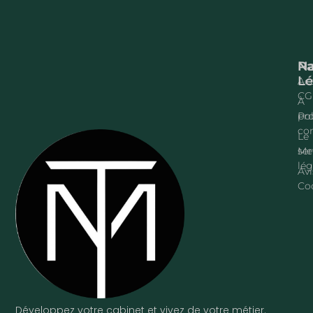
Na
P
Lé
Acc
CG
À
pr
Pol
con
Le
ser
Me
lég
Avi
Co
Développez votre cabinet et vivez de votre métier.