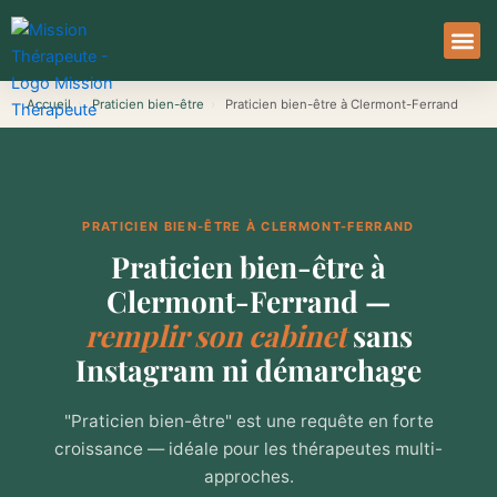
Aller
au
contenu
À Pro
Le Ser
Accueil
›
Praticien bien-être
›
Praticien bien-être à Clermont-Ferrand
PRATICIEN BIEN-ÊTRE À CLERMONT-FERRAND
Praticien bien-être à
Clermont-Ferrand —
remplir son cabinet
sans
Instagram ni démarchage
"Praticien bien-être" est une requête en forte
croissance — idéale pour les thérapeutes multi-
approches.