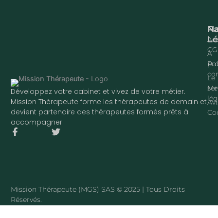
Na
P
Lé
Acc
CG
À
pr
Pol
con
Le
ser
Me
Développez votre cabinet et vivez de votre métier.
lég
Mission Thérapeute forme les thérapeutes de demain et
Avi
devient partenaire des thérapeutes formés prêts à
Co
accompagner.
F
T
a
w
c
i
e
t
b
t
o
e
o
r
Mission Thérapeute (MGS) SAS © 2025 | Tous Droits
k
Réservés.
-
f
·
PLAN DU SITE
Mission Thérapeute