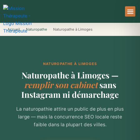
Aller
au
contenu
À Pro
Le Ser
Accueil
›
Naturopathe
›
Naturopathe à Limoges
NATUROPATHE À LIMOGES
Naturopathe à Limoges —
remplir son cabinet
sans
Instagram ni démarchage
La naturopathie attire un public de plus en plus
large — mais la concurrence SEO locale reste
faible dans la plupart des villes.