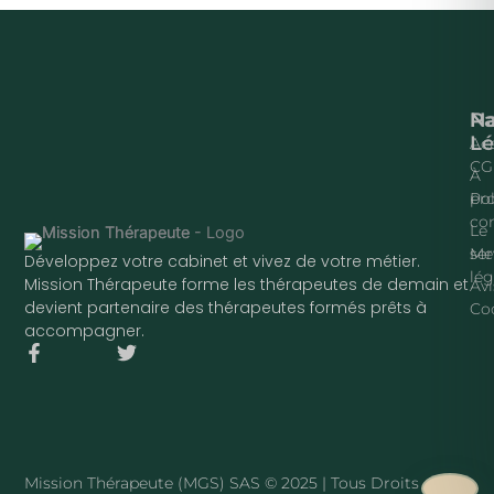
Na
P
Lé
Acc
CG
À
pr
Pol
con
Le
ser
Me
Développez votre cabinet et vivez de votre métier.
lég
Mission Thérapeute forme les thérapeutes de demain et
Avi
devient partenaire des thérapeutes formés prêts à
Co
accompagner.
F
T
a
w
c
i
e
t
b
t
o
e
o
r
Mission Thérapeute (MGS) SAS © 2025 | Tous Droits
k