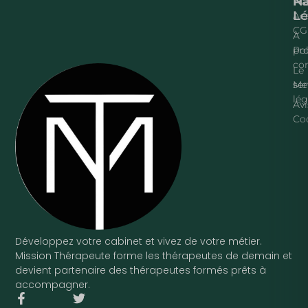
Na
P
Lé
Acc
CG
À
pr
Pol
con
Le
ser
Me
lég
Avi
Co
Développez votre cabinet et vivez de votre métier.
Mission Thérapeute forme les thérapeutes de demain et
devient partenaire des thérapeutes formés prêts à
accompagner.
F
T