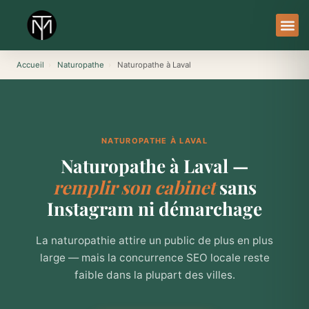
Aller
au
contenu
À Pro
Le Ser
Accueil
›
Naturopathe
›
Naturopathe à Laval
NATUROPATHE À LAVAL
Naturopathe à Laval —
remplir son cabinet
sans
Instagram ni démarchage
La naturopathie attire un public de plus en plus
large — mais la concurrence SEO locale reste
faible dans la plupart des villes.