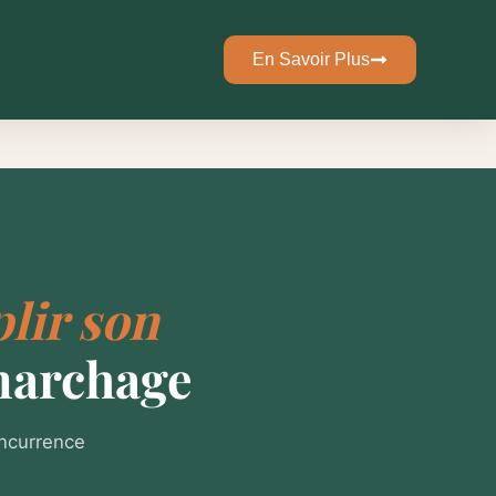
En Savoir Plus
lir son
marchage
oncurrence