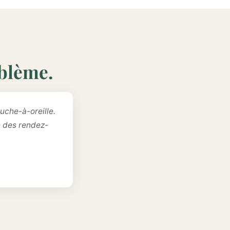
oblème.
uche-à-oreille.
e des rendez-