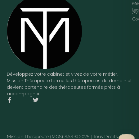
ser
Me
lég
Avi
Co
Développez votre cabinet et vivez de votre métier.
Mission Thérapeute forme les thérapeutes de demain et
devient partenaire des thérapeutes formés prêts à
accompagner.
F
T
a
w
c
i
e
t
b
t
o
e
o
r
Mission Thérapeute (MGS) SAS © 2025 | Tous Droits
k