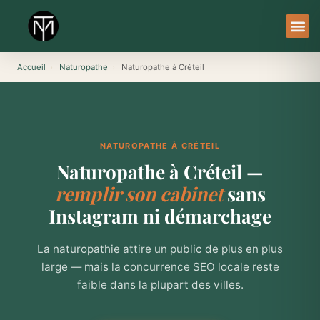
Aller
au
contenu
À Pro
Le Ser
Accueil
›
Naturopathe
›
Naturopathe à Créteil
NATUROPATHE À CRÉTEIL
Naturopathe à Créteil —
remplir son cabinet
sans
Instagram ni démarchage
La naturopathie attire un public de plus en plus
large — mais la concurrence SEO locale reste
faible dans la plupart des villes.