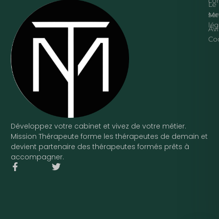
con
Le
ser
Me
lég
Avi
Co
Développez votre cabinet et vivez de votre métier.
Mission Thérapeute forme les thérapeutes de demain et
devient partenaire des thérapeutes formés prêts à
accompagner.
F
T
a
w
c
i
e
t
b
t
o
e
o
r