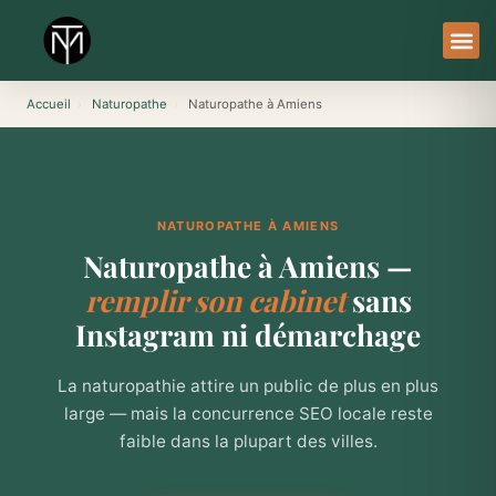
Aller
au
contenu
À Pro
Le Ser
Accueil
›
Naturopathe
›
Naturopathe à Amiens
NATUROPATHE À AMIENS
Naturopathe à Amiens —
remplir son cabinet
sans
Instagram ni démarchage
La naturopathie attire un public de plus en plus
large — mais la concurrence SEO locale reste
faible dans la plupart des villes.