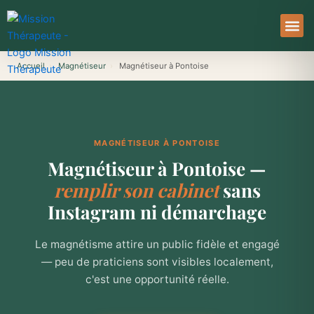
Aller
au
contenu
À Pro
Le Ser
Accueil
›
Magnétiseur
›
Magnétiseur à Pontoise
MAGNÉTISEUR À PONTOISE
Magnétiseur à Pontoise —
remplir son cabinet
sans
Instagram ni démarchage
Le magnétisme attire un public fidèle et engagé
— peu de praticiens sont visibles localement,
c'est une opportunité réelle.