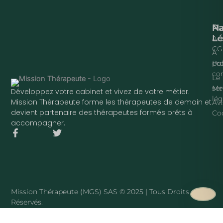
Na
P
Lé
Acc
CG
À
pr
Pol
con
Le
ser
Me
Développez votre cabinet et vivez de votre métier.
lég
Mission Thérapeute forme les thérapeutes de demain et
Avi
devient partenaire des thérapeutes formés prêts à
Co
accompagner.
F
T
a
w
c
i
e
t
b
t
o
e
o
r
Mission Thérapeute (MGS) SAS © 2025 | Tous Droits
k
Réservés.
-
f
·
PLAN DU SITE
Mission Thérapeute