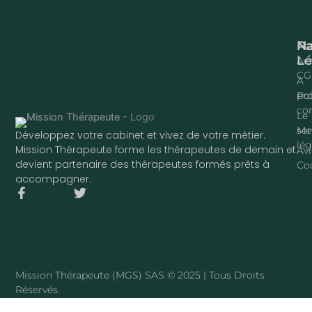
Na
P
Lé
Acc
CG
À
pr
Pol
con
Le
ser
Me
Développez votre cabinet et vivez de votre métier.
lég
Mission Thérapeute forme les thérapeutes de demain et
Avi
devient partenaire des thérapeutes formés prêts à
Co
accompagner.
F
T
a
w
c
i
e
t
b
t
o
e
o
r
Mission Thérapeute (MGS) SAS © 2025 | Tous Droits
k
Réservés.
-
f