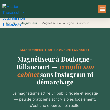
Aller
au
contenu
À Pro
Le Ser
Accueil
›
Magnétiseur
›
Magnétiseur à Boulogne-Billancourt
MAGNÉTISEUR À BOULOGNE-BILLANCOURT
Magnétiseur à Boulogne-
Billancourt —
remplir son
cabinet
sans Instagram ni
démarchage
Le magnétisme attire un public fidèle et engagé
— peu de praticiens sont visibles localement,
c'est une opportunité réelle.