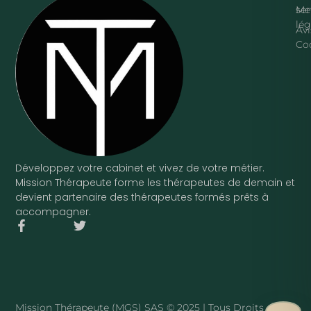
ser
Me
lég
Avi
Co
Développez votre cabinet et vivez de votre métier.
Mission Thérapeute forme les thérapeutes de demain et
devient partenaire des thérapeutes formés prêts à
accompagner.
F
T
a
w
c
i
e
t
b
t
o
e
o
r
Mission Thérapeute (MGS) SAS © 2025 | Tous Droits