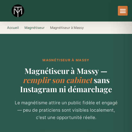
Aller
au
contenu
À Pro
Le Ser
Accueil
›
Magnétiseur
›
Magnétiseur à Massy
MAGNÉTISEUR À MASSY
Magnétiseur à Massy —
remplir son cabinet
sans
Instagram ni démarchage
Le magnétisme attire un public fidèle et engagé
— peu de praticiens sont visibles localement,
c'est une opportunité réelle.