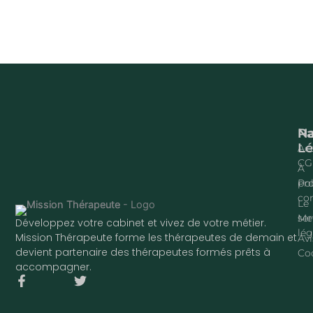
Na
P
Lé
Acc
CG
À
pr
Pol
con
Le
ser
Me
Développez votre cabinet et vivez de votre métier.
lég
Mission Thérapeute forme les thérapeutes de demain et
Avi
devient partenaire des thérapeutes formés prêts à
Co
accompagner.
F
T
a
w
c
i