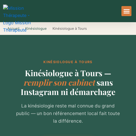
Aller
au
contenu
À Pro
Le Ser
Accueil
›
Kinésiologue
›
Kinésiologue à Tours
KINÉSIOLOGUE À TOURS
Kinésiologue à Tours —
remplir son cabinet
sans
Instagram ni démarchage
La kinésiologie reste mal connue du grand
public — un bon référencement local fait toute
la différence.